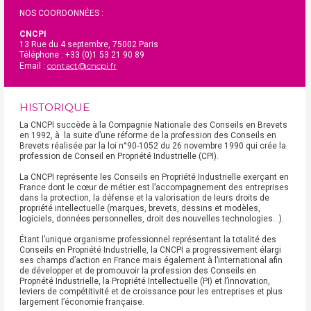
NOS COORDONNÉES :
CNCPI
13 Rue du 4 septembre, 75002 Paris
Téléphone : +33 (0)1 53 21 90 89
contact@cncpi.fr
Email :
HISTORIQUE
La CNCPI succède à la Compagnie Nationale des Conseils en Brevets
en 1992, à la suite d’une réforme de la profession des Conseils en
Brevets réalisée par la loi n°90-1052 du 26 novembre 1990 qui crée la
profession de Conseil en Propriété Industrielle (CPI).
La CNCPI représente les Conseils en Propriété Industrielle exerçant en
France dont le cœur de métier est l’accompagnement des entreprises
dans la protection, la défense et la valorisation de leurs droits de
propriété intellectuelle (marques, brevets, dessins et modèles,
logiciels, données personnelles, droit des nouvelles technologies…).
Étant l’unique organisme professionnel représentant la totalité des
Conseils en Propriété Industrielle, la CNCPI a progressivement élargi
ses champs d’action en France mais également à l’international afin
de développer et de promouvoir la profession des Conseils en
Propriété Industrielle, la Propriété Intellectuelle (PI) et l’innovation,
leviers de compétitivité et de croissance pour les entreprises et plus
largement l’économie française.