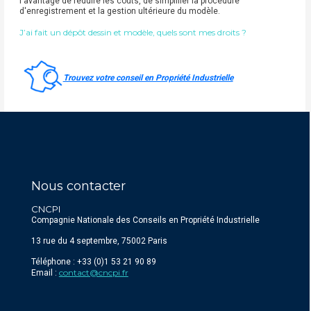
l'avantage de réduire les coûts, de simplifier la procédure
d'enregistrement et la gestion ultérieure du modèle.
J’ai fait un dépôt dessin et modèle, quels sont mes droits ?
Trouvez votre conseil en Propriété Industrielle
Nous contacter
CNCPI
Compagnie Nationale des Conseils en Propriété Industrielle
13 rue du 4 septembre, 75002 Paris
Téléphone : +33 (0)1 53 21 90 89
contact@cncpi.fr
Email :