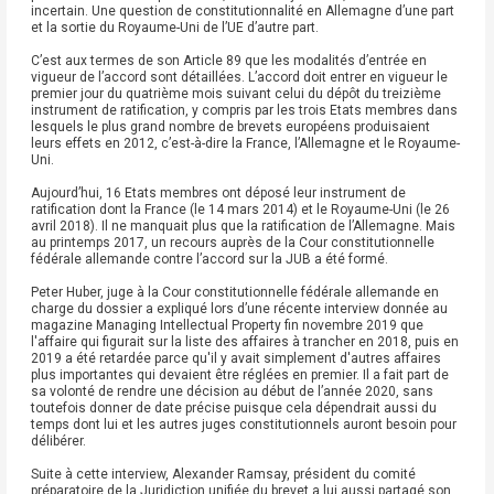
incertain. Une question de constitutionnalité en Allemagne d’une part
et la sortie du Royaume-Uni de l’UE d’autre part.
C’est aux termes de son Article 89 que les modalités d’entrée en
vigueur de l’accord sont détaillées. L’accord doit entrer en vigueur le
premier jour du quatrième mois suivant celui du dépôt du treizième
instrument de ratification, y compris par les trois Etats membres dans
lesquels le plus grand nombre de brevets européens produisaient
leurs effets en 2012, c’est-à-dire la France, l’Allemagne et le Royaume-
Uni.
Aujourd’hui, 16 Etats membres ont déposé leur instrument de
ratification dont la France (le 14 mars 2014) et le Royaume-Uni (le 26
avril 2018). Il ne manquait plus que la ratification de l’Allemagne. Mais
au printemps 2017, un recours auprès de la Cour constitutionnelle
fédérale allemande contre l’accord sur la JUB a été formé.
Peter Huber, juge à la Cour constitutionnelle fédérale allemande en
charge du dossier a expliqué lors d’une récente interview donnée au
magazine Managing Intellectual Property fin novembre 2019 que
l'affaire qui figurait sur la liste des affaires à trancher en 2018, puis en
2019 a été retardée parce qu'il y avait simplement d'autres affaires
plus importantes qui devaient être réglées en premier. Il a fait part de
sa volonté de rendre une décision au début de l’année 2020, sans
toutefois donner de date précise puisque cela dépendrait aussi du
temps dont lui et les autres juges constitutionnels auront besoin pour
délibérer.
Suite à cette interview, Alexander Ramsay, président du comité
préparatoire de la Juridiction unifiée du brevet a lui aussi partagé son