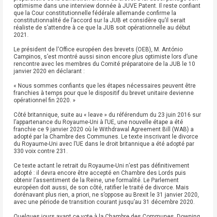
optimisme dans une interview donnée à JUVE Patent. Il reste confiant
que la Cour constitutionnelle fédérale allemande confirme la
constitutionnalité de l’accord sur la JUB et considère qu’il serait
réaliste de s’attendre à ce que la JUB soit opérationnelle au début
2021.
Le président de l'Office européen des brevets (OEB), M. António
Campinos, s’est montré aussi sinon encore plus optimiste lors d’une
rencontre avec les membres du Comité préparatoire de la JUB le 10
janvier 2020 en déclarant :
« Nous sommes confiants que les étapes nécessaires peuvent être
franchies à temps pour que le dispositif du brevet unitaire devienne
opérationnel fin 2020. »
Côté britannique, suite au « leave » du référendum du 23 juin 2016 sur
l’appartenance du Royaume-Uni à l’UE, une nouvelle étape a été
franchie ce 9 janvier 2020 où le Withdrawal Agreement Bill (WAB) a
adopté par la Chambre des Communes. Le texte inscrivant le divorce
du Royaume-Uni avec l’UE dans le droit britannique a été adopté par
330 voix contre 231.
Ce texte actant le retrait du Royaume-Uni n’est pas définitivement
adopté : il devra encore être accepté en Chambre des Lords puis
obtenir l’assentiment de la Reine, une formalité. Le Parlement
européen doit aussi, de son côté, ratifier le traité de divorce. Mais
dorénavant plus rien, a priori, ne s’oppose au Brexit le 31 janvier 2020,
avec une période de transition courant jusqu’au 31 décembre 2020.
Quelques jours avant ce vote à la Chambre des Communes, Downing