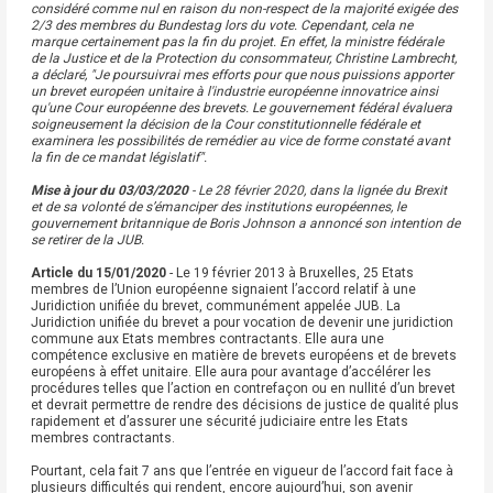
considéré comme nul en raison du non-respect de la majorité exigée des
2/3 des membres du Bundestag lors du vote. Cependant, cela ne
marque certainement pas la fin du projet. En effet, la ministre fédérale
de la Justice et de la Protection du consommateur, Christine Lambrecht,
a déclaré, "Je poursuivrai mes efforts pour que nous puissions apporter
un brevet européen unitaire à l'industrie européenne innovatrice ainsi
qu'une Cour européenne des brevets. Le gouvernement fédéral évaluera
soigneusement la décision de la Cour constitutionnelle fédérale et
examinera les possibilités de remédier au vice de forme constaté avant
la fin de ce mandat législatif".
Mise à jour du 03/03/2020
- Le 28 février 2020, dans la lignée du Brexit
et de sa volonté de s’émanciper des institutions européennes, le
gouvernement britannique de Boris Johnson a annoncé son intention de
se retirer de la JUB.
Article du 15/01/2020
- Le 19 février 2013 à Bruxelles, 25 Etats
membres de l’Union européenne signaient l’accord relatif à une
Juridiction unifiée du brevet, communément appelée JUB. La
Juridiction unifiée du brevet a pour vocation de devenir une juridiction
commune aux Etats membres contractants. Elle aura une
compétence exclusive en matière de brevets européens et de brevets
européens à effet unitaire. Elle aura pour avantage d’accélérer les
procédures telles que l’action en contrefaçon ou en nullité d’un brevet
et devrait permettre de rendre des décisions de justice de qualité plus
rapidement et d’assurer une sécurité judiciaire entre les Etats
membres contractants.
Pourtant, cela fait 7 ans que l’entrée en vigueur de l’accord fait face à
plusieurs difficultés qui rendent, encore aujourd’hui, son avenir