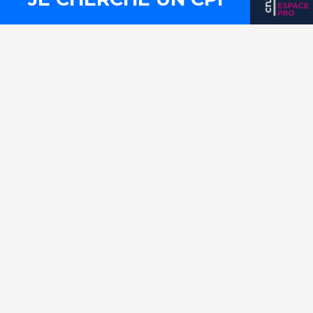
Contact
Presse
Mentions légales
Plan du site
Liens utiles
FLux RSS