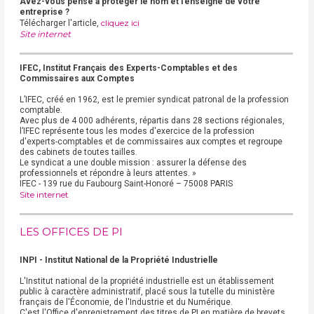
Avez-vous pensé à protéger le nom et l’enseigne de votre
entreprise ?
cliquez ici
Télécharger l'article,
Site internet
IFEC, Institut Français des Experts-Comptables et des
Commissaires aux Comptes
L’IFEC, créé en 1962, est le premier syndicat patronal de la profession
comptable.
Avec plus de 4 000 adhérents, répartis dans 28 sections régionales,
l’IFEC représente tous les modes d'exercice de la profession
d'experts-comptables et de commissaires aux comptes et regroupe
des cabinets de toutes tailles.
Le syndicat a une double mission : assurer la défense des
professionnels et répondre à leurs attentes. »
IFEC - 139 rue du Faubourg Saint-Honoré – 75008 PARIS
Site internet
LES OFFICES DE PI
INPI - Institut National de la Propriété Industrielle
L'Institut national de la propriété industrielle est un établissement
public à caractère administratif, placé sous la tutelle du ministère
français de l'Économie, de l'Industrie et du Numérique.
C'est l'Office d'enregistrement des titres de PI en matière de brevets,