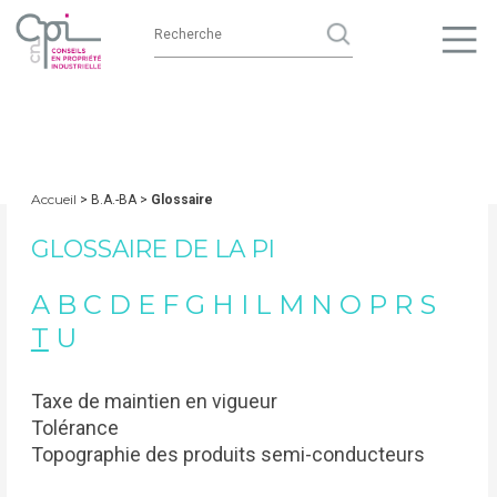
Accueil
> B.A.-BA >
Glossaire
GLOSSAIRE DE LA PI
A
B
C
D
E
F
G
H
I
L
M
N
O
P
R
S
T
U
Taxe de maintien en vigueur
Tolérance
Topographie des produits semi-conducteurs