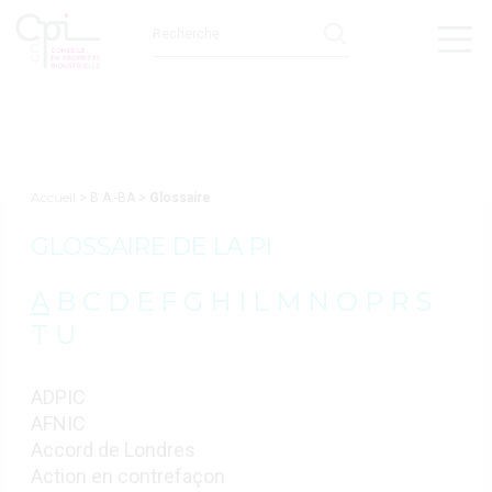
Accueil
> B.A.-BA >
Glossaire
GLOSSAIRE DE LA PI
A
B
C
D
E
F
G
H
I
L
M
N
O
P
R
S
T
U
ADPIC
AFNIC
Accord de Londres
Action en contrefaçon