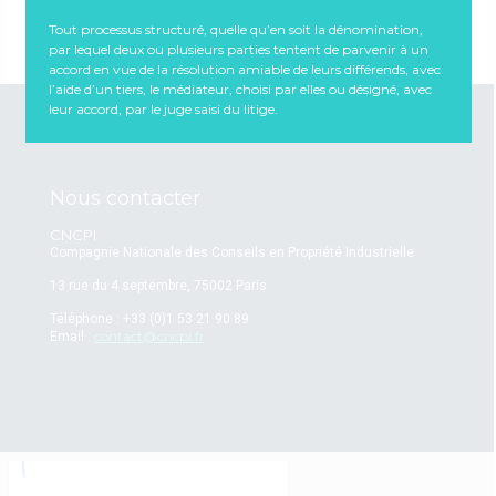
Avis documentaire
Tout processus structuré, quelle qu’en soit la dénomination,
par lequel deux ou plusieurs parties tentent de parvenir à un
accord en vue de la résolution amiable de leurs différends, avec
l’aide d’un tiers, le médiateur, choisi par elles ou désigné, avec
leur accord, par le juge saisi du litige.
Nous contacter
CNCPI
Compagnie Nationale des Conseils en Propriété Industrielle
13 rue du 4 septembre, 75002 Paris
Téléphone : +33 (0)1 53 21 90 89
contact@cncpi.fr
Email :