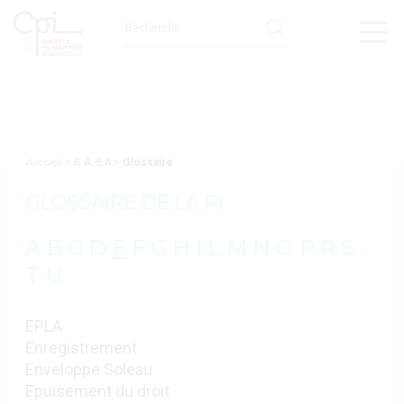
Accueil
> B.A.-BA >
Glossaire
GLOSSAIRE DE LA PI
A
B
C
D
E
F
G
H
I
L
M
N
O
P
R
S
T
U
EPLA
Enregistrement
Enveloppe Soleau
Epuisement du droit