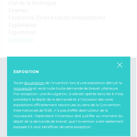
Etat de la technique
Examen
Exclusivité (Droit exclusif d'exploitation)
Exploitation
Exportation
Exposition
EXPOSITION
Toute
divulgation
de l’invention lors d’une exposition détruit la
Nous contacter
nouveauté
et rend nulle toute demande de brevet ultérieure.
Par exception, une divulgation, si elle est opérée dans les 6 mois
CNCPI
Compagnie Nationale des Conseils en Propriété Industrielle
précédant le dépôt de la demande et à l’occasion des rares
expositions officiellement reconnues au sens de la Convention
13 rue du 4 septembre, 75002 Paris
Internationale de 1928, n’a pas d’effet destructeur de la
nouveauté. Cependant l’inventeur doit justifier au moment du
Téléphone : +33 (0)1 53 21 90 89
dépôt de la demande de brevet, que l’invention a été réellement
contact@cncpi.fr
Email :
exposée s’il veut bénéficier de cette exception.