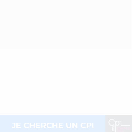
Contact
Presse
Mentions légales
Plan du site
Liens utiles
FLux RSS
JE CHERCHE UN CPI