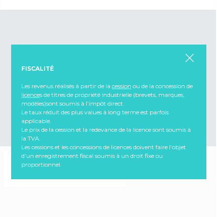
Nous contacter
CNCPI
FISCALITÉ
Compagnie Nationale des Conseils en Propriété Industrielle
13 rue du 4 septembre, 75002 Paris
Les revenus réalisés à partir de la
cession
ou de la concession de
licence
s de titres de propriété industrielle (brevets, marques,
Téléphone : +33 (0)1 53 21 90 89
modèles)sont soumis à l’impôt direct.
contact@cncpi.fr
Email :
Le taux réduit des plus values à long terme est parfois
applicable.
Le prix de la cession et la redevance de la licence sont soumis à
la TVA.
Les cessions et les concessions de licences doivent faire l’objet
d’un enregistrement fiscal soumis à un droit fixe ou
proportionnel.