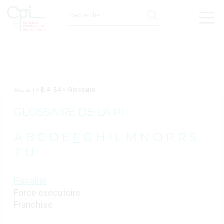
Accueil
> B.A.-BA >
Glossaire
GLOSSAIRE DE LA PI
A
B
C
D
E
F
G
H
I
L
M
N
O
P
R
S
T
U
Fiscalité
Force exécutoire
Franchise