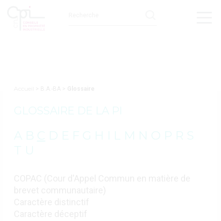
Accueil
> B.A.-BA >
Glossaire
GLOSSAIRE DE LA PI
A
B
C
D
E
F
G
H
I
L
M
N
O
P
R
S
T
U
COPAC (Cour d'Appel Commun en matière de
brevet communautaire)
Caractère distinctif
Caractère déceptif