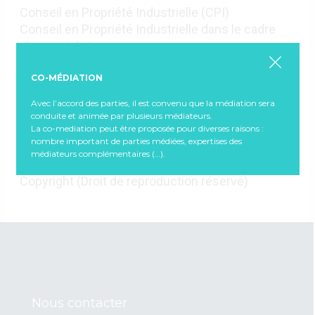
Conseil en Propriété Industrielle (CPI)
Conseil en Propriété Industrielle dans le cadre
d’une médiation
Conseil en Propriété Industrielle médiateur
Constat d’accord
CO-MÉDIATION
Constat d’échec
Avec l’accord des parties, il est convenu que la médiation sera
Contrat
conduite et animée par plusieurs médiateurs.
Contrefaçon
La co-mediation peut être proposée pour diverses raisons :
nombre important de parties médiées, expertises des
Convention de procédure participative
médiateurs complémentaires (…).
Copropriété
Copyright (Droit de reproduction réservé)
Nous contacter