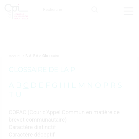
Accueil
> B.A.-BA >
Glossaire
GLOSSAIRE DE LA PI
A
B
C
D
E
F
G
H
I
L
M
N
O
P
R
S
T
U
COPAC (Cour d'Appel Commun en matière de
brevet communautaire)
Caractère distinctif
Caractère déceptif