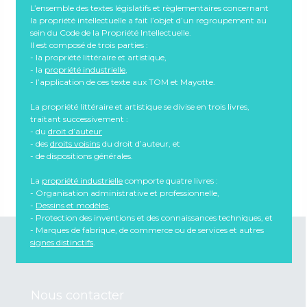
L’ensemble des textes législatifs et règlementaires concernant
Conseil en Propriété Industrielle (CPI)
la propriété intellectuelle a fait l’objet d’un regroupement au
Conseil en Propriété Industrielle dans le cadre
sein du Code de la Propriété Intellectuelle.
d’une médiation
Il est composé de trois parties :
- la propriété littéraire et artistique,
Conseil en Propriété Industrielle médiateur
- la
propriété industrielle
,
Constat d’accord
- l’application de ces texte aux TOM et Mayotte.
Constat d’échec
La propriété littéraire et artistique se divise en trois livres,
Contrat
traitant successivement :
Contrefaçon
- du
droit d’auteur
Convention de procédure participative
- des
droits voisins
du droit d’auteur, et
- de dispositions générales.
Copropriété
Copyright (Droit de reproduction réservé)
La
propriété industrielle
comporte quatre livres :
- Organisation administrative et professionnelle,
-
Dessins et modèles
,
- Protection des inventions et des connaissances techniques, et
- Marques de fabrique, de commerce ou de services et autres
signes distinctifs
.
Nous contacter